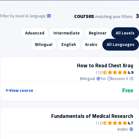
3 courses
Filter by level & language
matching your filters
Advanced
Intermediate
Beginner
All Levels
Bilingual
English
Arabic
All Languages
BEGINNER
How to Read Chest Xray
FREE
BESTSELLER
4.9
(12)
Bilingual
1m
5 lessons
Free
View course
ALL LEVELS
Fundamentals of Medical Research
FREE
4.7
(12)
Arabic