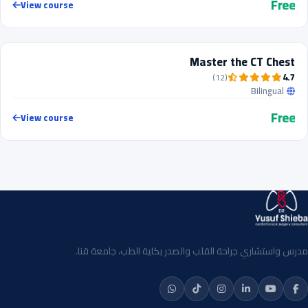
Free
View course
INTERMEDIATE
Master the CT Chest
FREE
4.7
(12)
Bilingual
Free
View course
مدرس واستشاري جراحة القلب والصدر بكلية الطب، جامعة قنا.