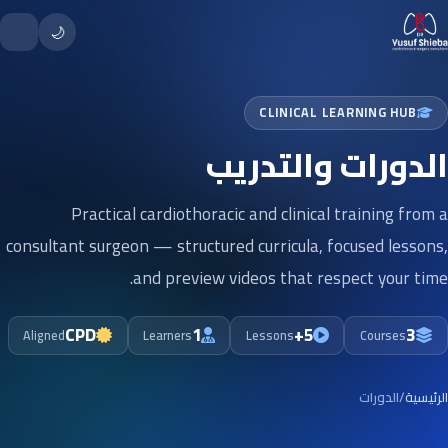
🌙
CLINICAL LEARNING HUB
الدورات والتدريب
Practical cardiothoracic and clinical training from a
consultant surgeon — structured curricula, focused lessons,
and preview videos that respect your time.
CPD
1
5+
3
Aligned
Learners
Lessons
Courses
الرئيسية
/
الدورات